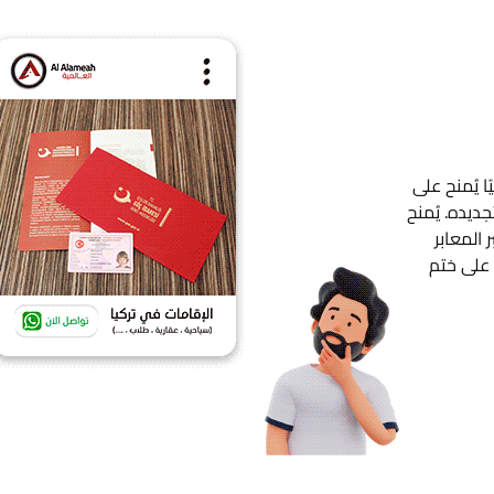
ا يُمنح على
ديده. يُمنح
 المعابر
 على ختم